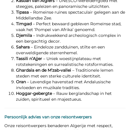
Kasbah van Algiers
– UNESCO-werelderfgoed met
steegjes, paleizen en panoramische uitzichten.
Tipasa
– Romeinse ruïnes spectaculair gelegen aan de
Middellandse Zee.
Timgad
– Perfect bewaard gebleven Romeinse stad,
vaak het ‘Pompeï van Afrika’ genoemd.
Djemila
– Indrukwekkend archeologisch complex in
een bergachtig decor.
Sahara
– Eindeloze zandduinen, stilte en een
overweldigende sterrenhemel.
Tassili n’Ajjer
– Uniek woestijnplateau met
rotstekeningen en surrealistische rotsformaties.
Ghardaïa en de M’zab-vallei
– Traditionele lemen
steden met een sterke culturele identiteit.
Oran
– Levendige havenstad met Andalusische
invloeden en muzikale tradities.
Hoggar-gebergte
– Rauw berglandschap in het
zuiden, spiritueel en majestueus.
Persoonlijk advies van onze reisontwerpers
Onze reisontwerpers benaderen Algerije met respect,