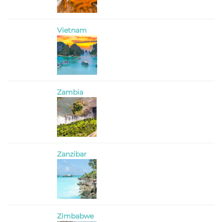
Vietnam
Zambia
Zanzibar
Zimbabwe