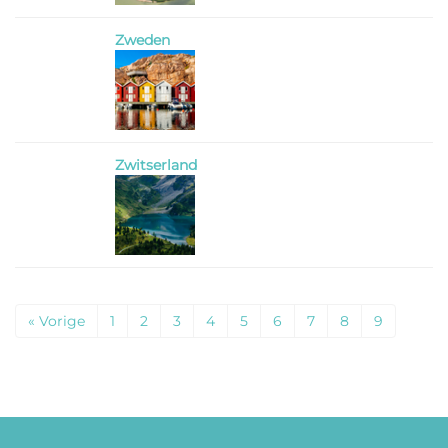
Zweden
Zwitserland
« Vorige
1
2
3
4
5
6
7
8
9